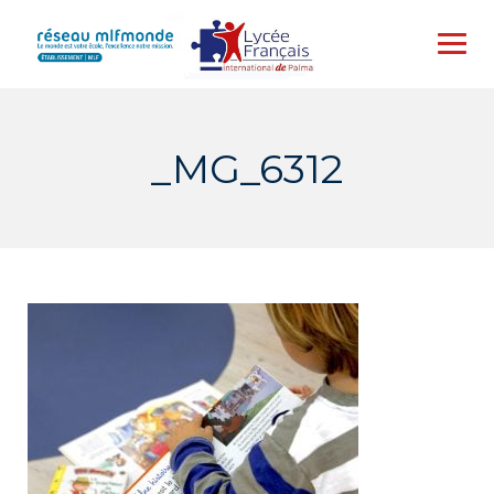
Skip
to
content
_MG_6312