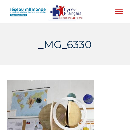
Skip
to
content
_MG_6330