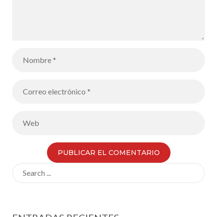
Search
for: