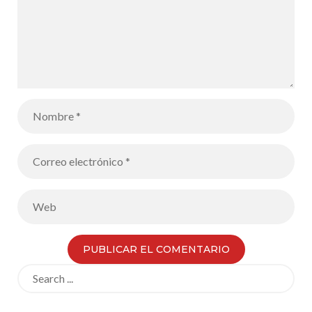
Search
for: