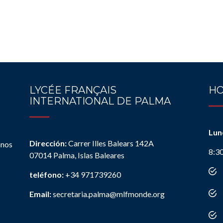
LYCÉE FRANÇAIS
HO
INTERNATIONAL DE PALMA
Lun
Dirección:
Carrer Illes Balears 142A
anos
8:3
07014 Palma, Islas Baleares
teléfono:
+34 971739260
Email:
secretaria.palma@mlfmonde.org