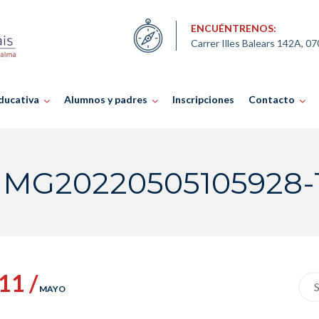
ENCUÉNTRENOS:
Carrer Illes Balears 142A, 0
ducativa
Alumnos y padres
Inscripciones
Contacto
IMG20220505105928-
11 /
Sea
MAYO
for: