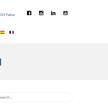
7014 Palma
1
rch