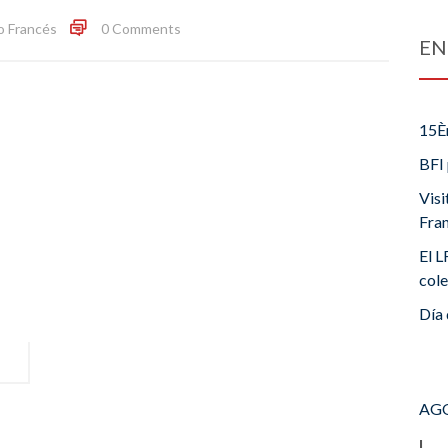
o Francés
0 Comments
EN
15È
BFI 
Visi
Fra
El L
cole
Día 
AGO
L