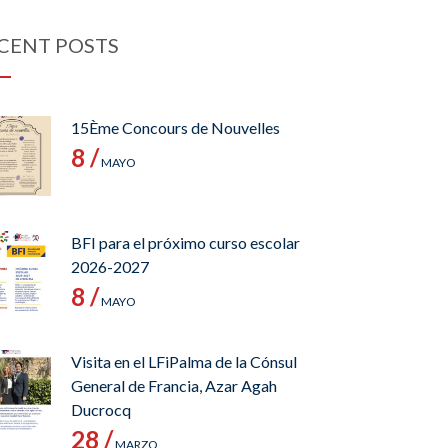
CENT POSTS
15Ème Concours de Nouvelles
8 /
MAYO
BFI para el próximo curso escolar
2026-2027
8 /
MAYO
Visita en el LFiPalma de la Cónsul
General de Francia, Azar Agah
Ducrocq
28 /
MARZO