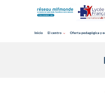
Skip
to
content
Inicio
El centro
Oferta pedagógica y e