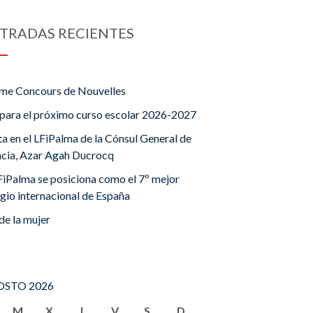
TRADAS RECIENTES
me Concours de Nouvelles
para el próximo curso escolar 2026-2027
ta en el LFiPalma de la Cónsul General de
ncia, Azar Agah Ducrocq
FiPalma se posiciona como el 7º mejor
gio internacional de España
de la mujer
STO 2026
M
X
J
V
S
D