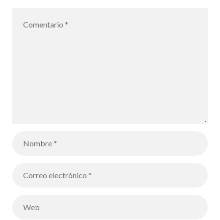
alumnos de
6B