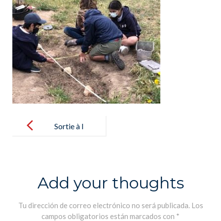
Post
navigation
Sortie à l
´Archeodrom
e pour les
élèves de 6B –
Add your thoughts
Salida al
Arqueódromo
Tu dirección de correo electrónico no será publicada.
Los
campos obligatorios están marcados con
*
para los