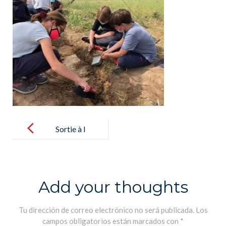
Post
navigation
Sortie à l
´Archeodrom
e pour les
élèves de 6B –
Add your thoughts
Salida al
Arqueódromo
Tu dirección de correo electrónico no será publicada.
Los
campos obligatorios están marcados con
*
para los