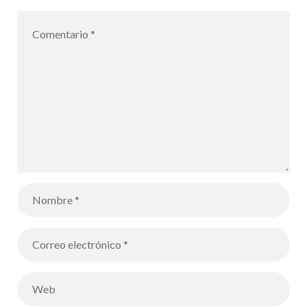
alumnos de
6B