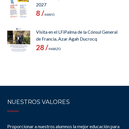
2027
8 /
MAYO
Visita en el LFiPalma de la Cónsul General
de Francia, Azar Agah Ducrocq
28 /
MARZO
NUESTROS VALORES
Proporcionar a nuestros alumnos la mejor educación para