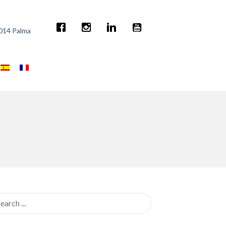
7014 Palma
rch