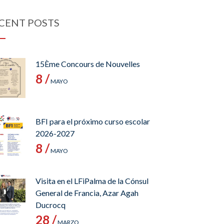
CENT POSTS
15Ème Concours de Nouvelles
8 /
MAYO
BFI para el próximo curso escolar
2026-2027
8 /
MAYO
Visita en el LFiPalma de la Cónsul
General de Francia, Azar Agah
Ducrocq
28 /
MARZO