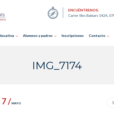
ENCUÉNTRENOS:
Carrer Illes Balears 142A, 0
ducativa
Alumnos y padres
Inscripciones
Contacto
IMG_7174
7 /
Sea
MAYO
for: