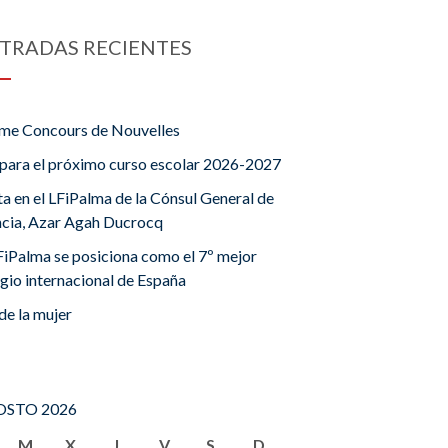
TRADAS RECIENTES
me Concours de Nouvelles
para el próximo curso escolar 2026-2027
ta en el LFiPalma de la Cónsul General de
ncia, Azar Agah Ducrocq
FiPalma se posiciona como el 7º mejor
gio internacional de España
de la mujer
STO 2026
M
X
J
V
S
D