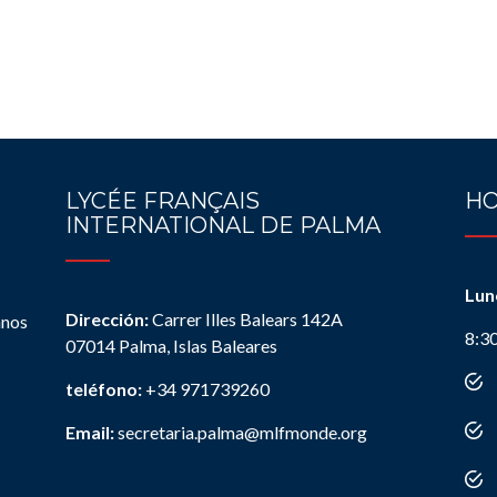
LYCÉE FRANÇAIS
HO
INTERNATIONAL DE PALMA
Lun
Dirección:
Carrer Illes Balears 142A
anos
8:3
07014 Palma, Islas Baleares
teléfono:
+34 971739260
Email:
secretaria.palma@mlfmonde.org