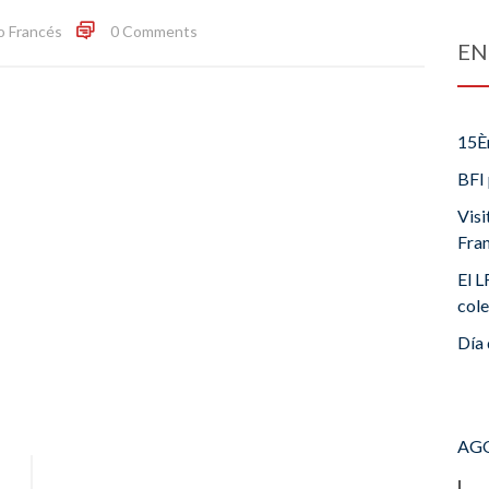
o Francés
0 Comments
EN
15È
BFI 
Visi
Fra
El L
cole
Día 
AGO
L