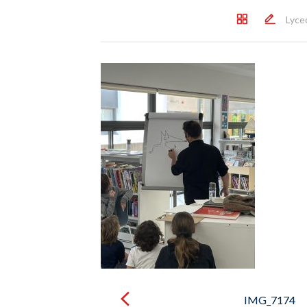
Lyce
Post
navigation
IMG_7174