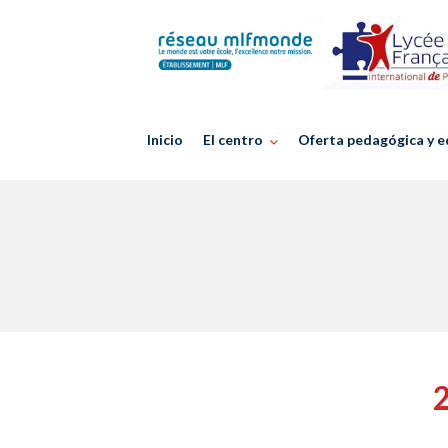
Skip
to
content
Inicio
El centro
Oferta pedagógica y e
2