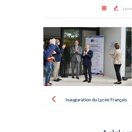
Lyce
Post
navigation
Inauguration du Lycée Français
International de Palma le samedi
16 octobre – Inauguración del
Liceo Francés International de