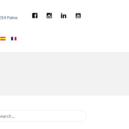
7014 Palma
rch