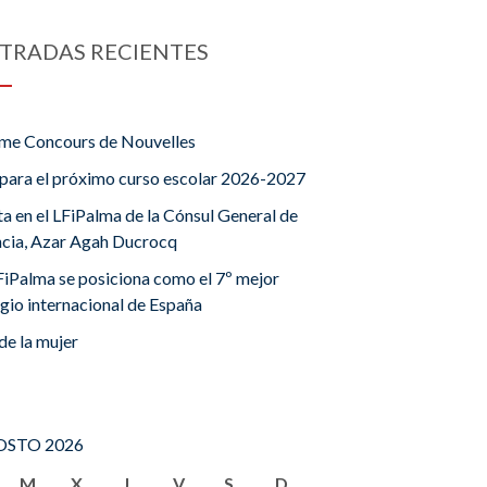
TRADAS RECIENTES
me Concours de Nouvelles
para el próximo curso escolar 2026-2027
ta en el LFiPalma de la Cónsul General de
ncia, Azar Agah Ducrocq
FiPalma se posiciona como el 7º mejor
gio internacional de España
de la mujer
STO 2026
M
X
J
V
S
D