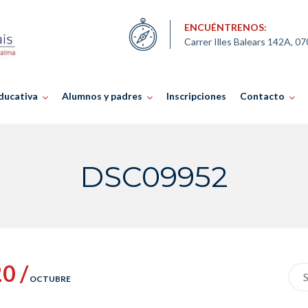
ENCUÉNTRENOS:
Carrer Illes Balears 142A, 0
ducativa
Alumnos y padres
Inscripciones
Contacto
DSC09952
0 /
Sea
OCTUBRE
for: