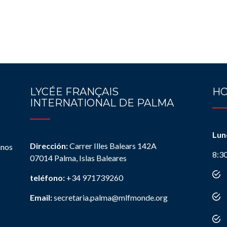
LYCÉE FRANÇAIS
HO
INTERNATIONAL DE PALMA
Lun
Dirección:
Carrer Illes Balears 142A
anos
8:3
07014 Palma, Islas Baleares
teléfono:
+34 971739260
Email:
secretaria.palma@mlfmonde.org