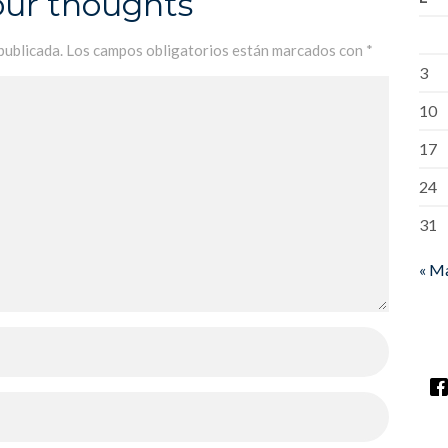
our thoughts
publicada.
Los campos obligatorios están marcados con
*
3
10
17
24
31
« M