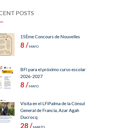
CENT POSTS
15Ème Concours de Nouvelles
8 /
MAYO
BFI para el próximo curso escolar
2026-2027
8 /
MAYO
Visita en el LFiPalma de la Cónsul
General de Francia, Azar Agah
Ducrocq
28 /
MARZO