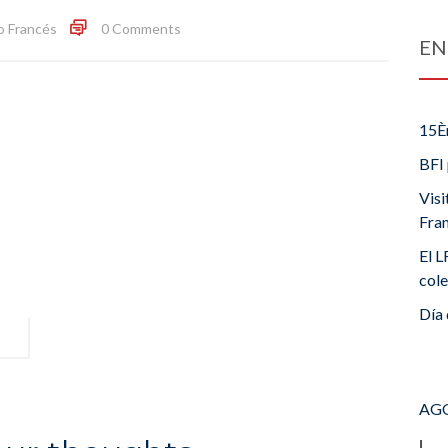
o Francés
0 Comments
EN
15È
BFI 
Visi
Fra
El L
cole
Día 
AGO
L