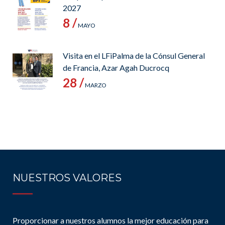
2027
8 /
MAYO
Visita en el LFiPalma de la Cónsul General
de Francia, Azar Agah Ducrocq
28 /
MARZO
NUESTROS VALORES
Proporcionar a nuestros alumnos la mejor educación para