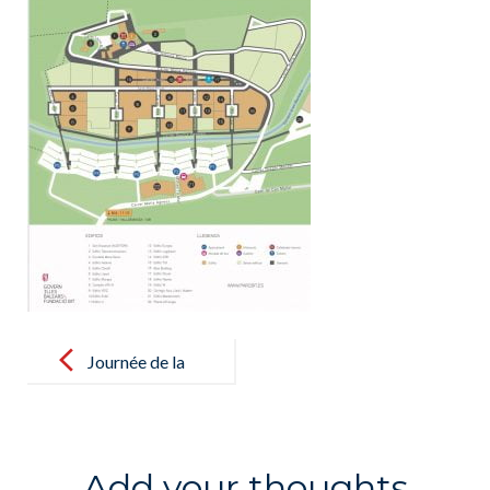
Post
navigation
Journée de la
Femme dans
les Sciences /
Día de la Dona
Add your thoughts