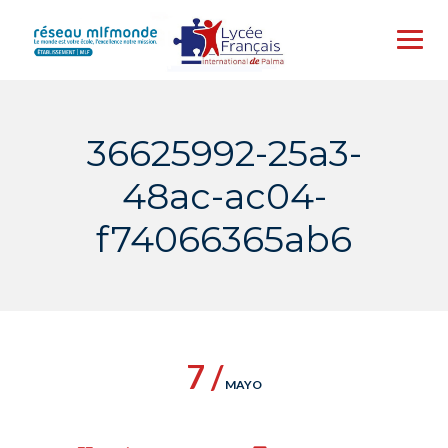
Skip
to
content
36625992-25a3-
48ac-ac04-
f74066365ab6
7 /
MAYO