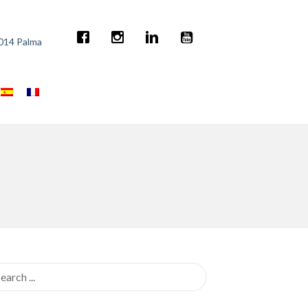
7014 Palma
rch