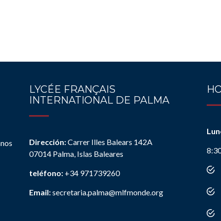
LYCÉE FRANÇAIS
HO
INTERNATIONAL DE PALMA
Lun
Dirección:
Carrer Illes Balears 142A
anos
8:3
07014 Palma, Islas Baleares
teléfono:
+34 971739260
Email:
secretaria.palma@mlfmonde.org