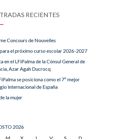
TRADAS RECIENTES
me Concours de Nouvelles
para el próximo curso escolar 2026-2027
ta en el LFiPalma de la Cónsul General de
ncia, Azar Agah Ducrocq
FiPalma se posiciona como el 7º mejor
gio internacional de España
de la mujer
STO 2026
M
X
J
V
S
D