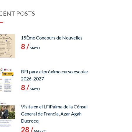
CENT POSTS
15Ème Concours de Nouvelles
8 /
MAYO
BFI para el próximo curso escolar
2026-2027
8 /
MAYO
Visita en el LFiPalma de la Cónsul
General de Francia, Azar Agah
Ducrocq
28 /
MARZO