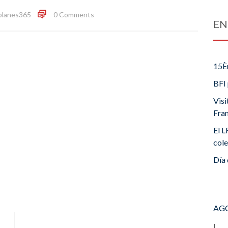
blanes365
0 Comments
EN
15È
BFI 
Visi
Fra
El L
cole
Día 
AGO
L