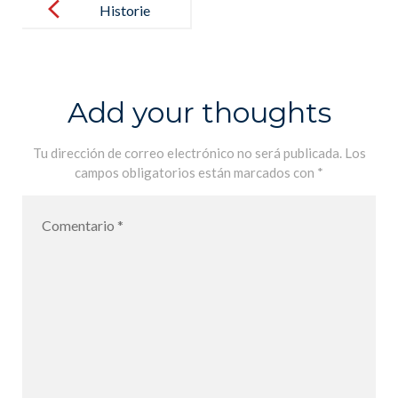
navigation
Historie
Geographie
6ème
Enseignement
Add your thoughts
moral et
civique
Tu dirección de correo electrónico no será publicada.
Los
campos obligatorios están marcados con
*