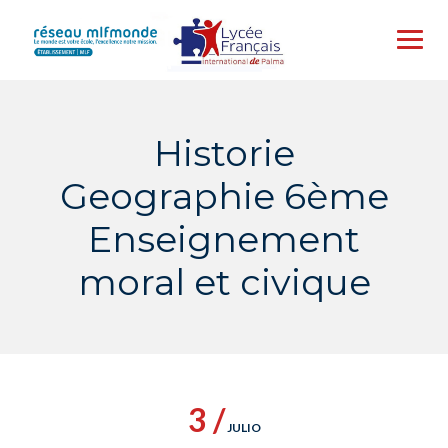
Skip
to
content
Historie
Geographie 6ème
Enseignement
moral et civique
3 /
JULIO