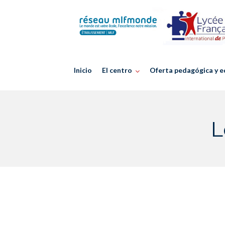
Skip
to
content
Inicio
El centro
Oferta pedagógica y e
L