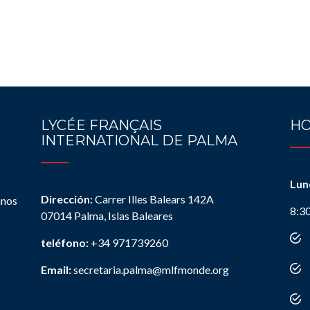
LYCÉE FRANÇAIS
HO
INTERNATIONAL DE PALMA
Lun
Dirección:
Carrer Illes Balears 142A
anos
8:3
07014 Palma, Islas Baleares
teléfono:
+34 971739260
Email:
secretaria.palma@mlfmonde.org