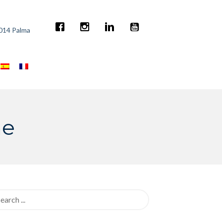
7014 Palma
ne
rch