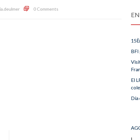
cia.deulmer
0 Comments
EN
15È
BFI 
Visi
Fra
El L
cole
Día 
AGO
L