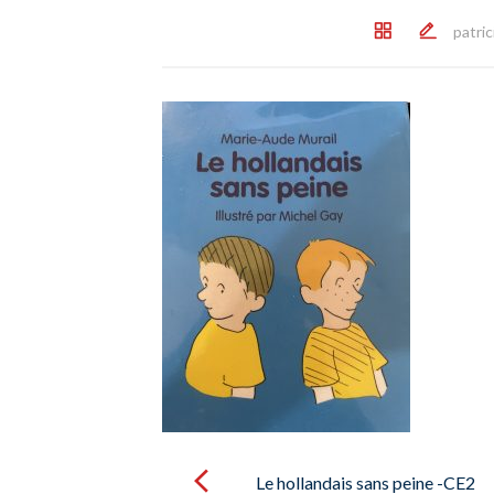
patri
Post
navigation
Le hollandais sans peine -CE2