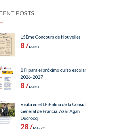
CENT POSTS
15Ème Concours de Nouvelles
8 /
MAYO
BFI para el próximo curso escolar
2026-2027
8 /
MAYO
Visita en el LFiPalma de la Cónsul
General de Francia, Azar Agah
Ducrocq
28 /
MARZO