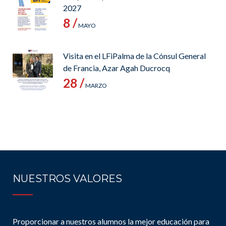
2027
8 /
MAYO
Visita en el LFiPalma de la Cónsul General
de Francia, Azar Agah Ducrocq
28 /
MARZO
NUESTROS VALORES
Proporcionar a nuestros alumnos la mejor educación para