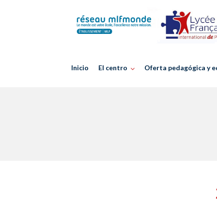
Skip
to
content
Inicio
El centro
Oferta pedagógica y e