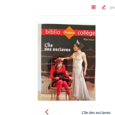
gle
Post
navigation
L’île des esclaves