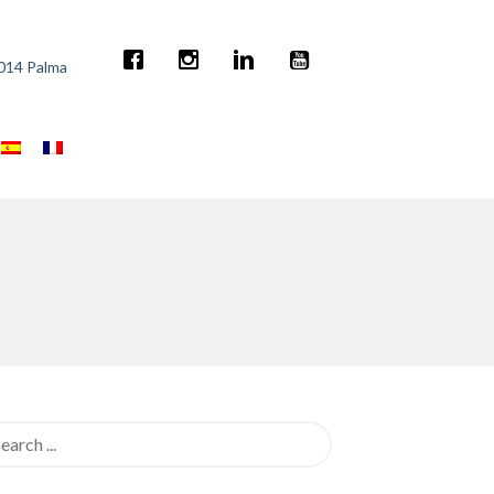
7014 Palma
rch