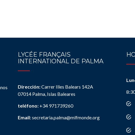
LYCÉE FRANÇAIS
HO
INTERNATIONAL DE PALMA
Lun
Dirección:
Carrer Illes Balears 142A
anos
8:3
07014 Palma, Islas Baleares
teléfono:
+34 971739260
Email:
secretaria.palma@mlfmonde.org