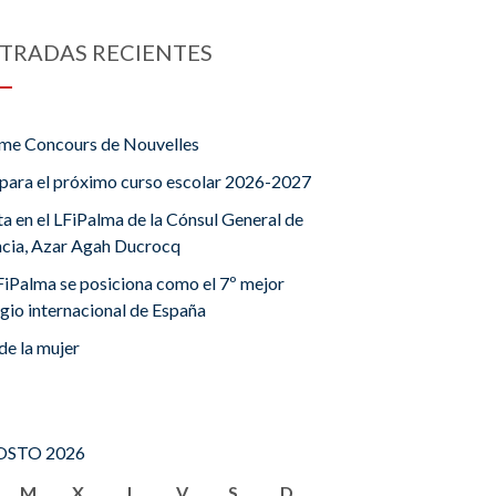
TRADAS RECIENTES
me Concours de Nouvelles
para el próximo curso escolar 2026-2027
ta en el LFiPalma de la Cónsul General de
ncia, Azar Agah Ducrocq
FiPalma se posiciona como el 7º mejor
gio internacional de España
de la mujer
STO 2026
M
X
J
V
S
D