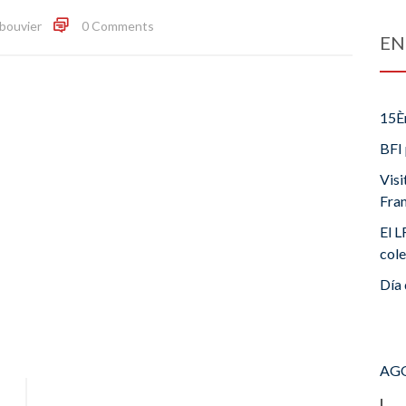
bouvier
0 Comments
EN
15È
BFI 
Visi
Fra
El L
cole
Día 
AGO
L