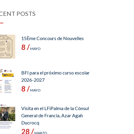
CENT POSTS
15Ème Concours de Nouvelles
8 /
MAYO
BFI para el próximo curso escolar
2026-2027
8 /
MAYO
Visita en el LFiPalma de la Cónsul
General de Francia, Azar Agah
Ducrocq
28 /
MARZO