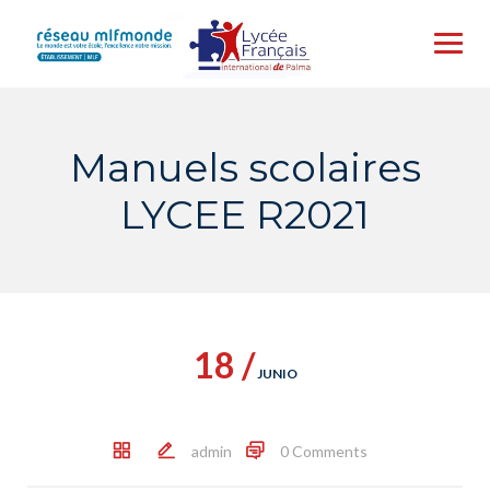
Skip
to
content
Manuels scolaires
LYCEE R2021
18 /
JUNIO
admin
0 Comments