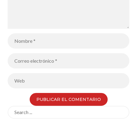
Search
for: