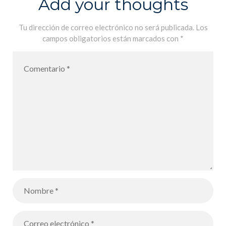
Add your thoughts
molécules
dans l’espace
Tu dirección de correo electrónico no será publicada.
Los
campos obligatorios están marcados con
*
à travers d’une
activité de
modélisation
ludo-
éducative –
Modelización
de la
formación de
las primeras
moléculas en
el espacio
mediante una