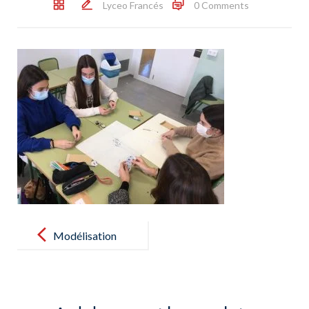
Lyceo Francés
0 Comments
Post
navigation
Modélisation
de la
formation des
premières