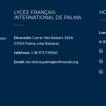
LYCÉE FRANÇAIS
HO
INTERNATIONAL DE PALMA
Lun
Dirección:
Carrer Illes Balears 142A
anos
8:3
07014 Palma, Islas Baleares
teléfono:
+34 971739260
Email:
secretaria.palma@mlfmonde.org