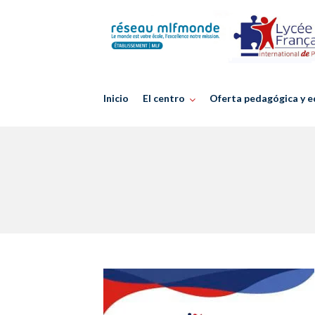
Skip
to
content
Inicio
El centro
Oferta pedagógica y e