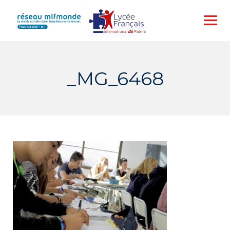
Skip
to
content
_MG_6468