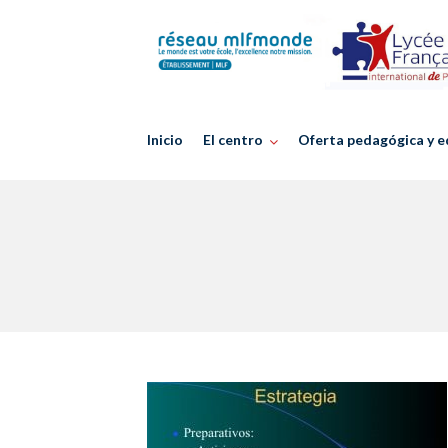
Skip
to
content
Inicio
El centro
Oferta pedagógica y e