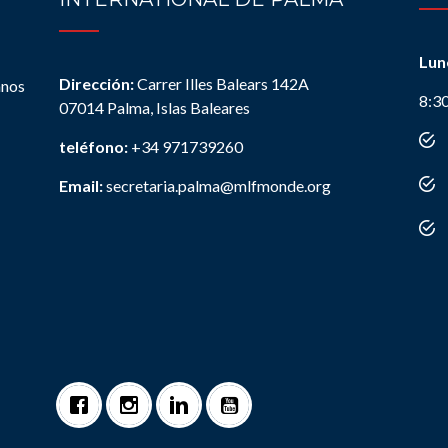
Lun
Dirección:
Carrer Illes Balears 142A
anos
8:3
07014 Palma, Islas Baleares
teléfono:
+34 971739260
Email:
secretaria.palma@mlfmonde.org