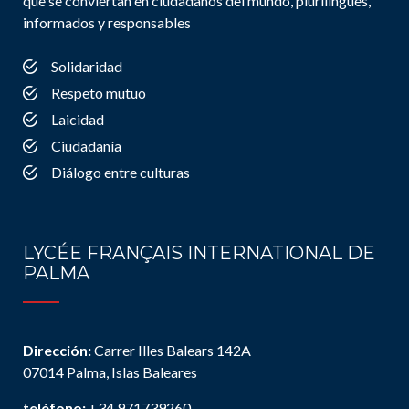
que se conviertan en ciudadanos del mundo, plurilingües,
informados y responsables
Solidaridad
Respeto mutuo
Laicidad
Ciudadanía
Diálogo entre culturas
LYCÉE FRANÇAIS INTERNATIONAL DE
PALMA
Dirección:
Carrer Illes Balears 142A
07014 Palma, Islas Baleares
teléfono:
+34 971739260