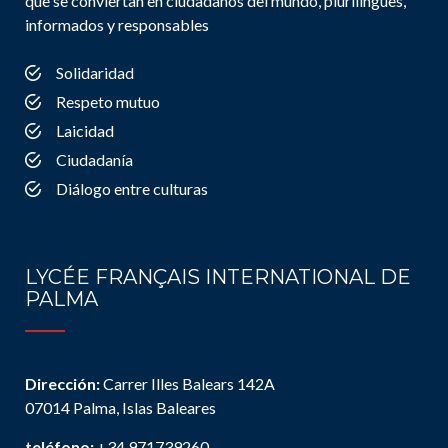
que se conviertan en ciudadanos del mundo, plurilingües,
informados y responsables
Solidaridad
Respeto mutuo
Laicidad
Ciudadanía
Diálogo entre culturas
LYCÉE FRANÇAIS INTERNATIONAL DE
PALMA
Dirección:
Carrer Illes Balears 142A
07014 Palma, Islas Baleares
teléfono:
+34 971739260