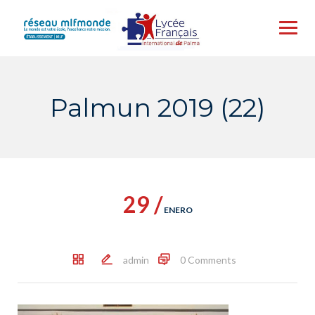
Skip
to
content
Palmun 2019 (22)
29 /
ENERO
admin
0 Comments