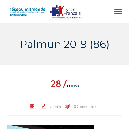
Skip
to
content
Palmun 2019 (86)
28 /
ENERO
admin
0 Comments