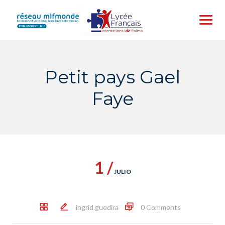
Skip
to
content
Petit pays Gael
Faye
1 /
JULIO
ingrid.guedira
0 Comments