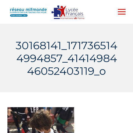
Skip
to
content
30168141_171736514
4994857_41414984
46052403119_o