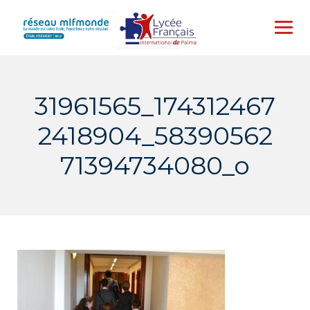
Skip
to
content
31961565_174312467
2418904_58390562
71394734080_o