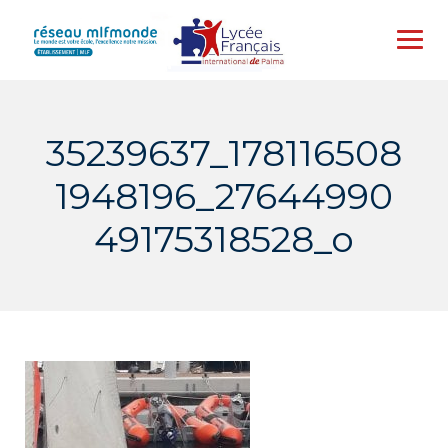
Skip
to
content
35239637_178116508
1948196_27644990
49175318528_o