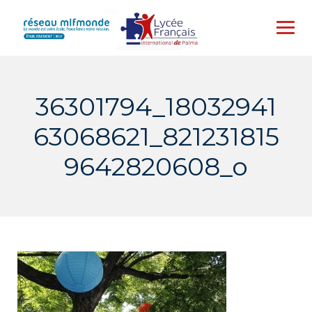
Skip
to
content
36301794_18032941
63068621_821231815
9642820608_o