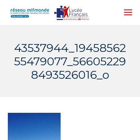
Skip
to
content
43537944_19458562
55479077_56605229
8493526016_o