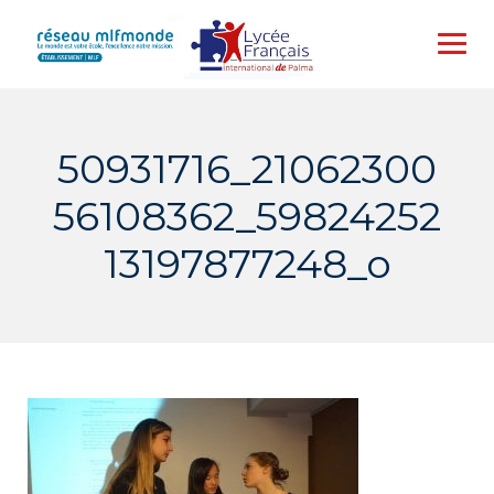
Skip
to
content
50931716_21062300
56108362_59824252
13197877248_o