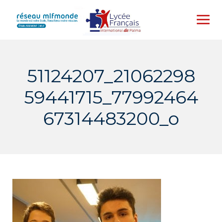
Skip
to
content
51124207_21062298
59441715_77992464
67314483200_o