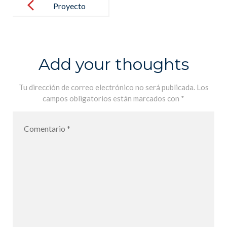
navigation
Proyecto
ZOOM
Lengua
Castellana y
Add your thoughts
Literatura 6.1
6.2 6.3
Tu dirección de correo electrónico no será publicada.
Los
campos obligatorios están marcados con
*