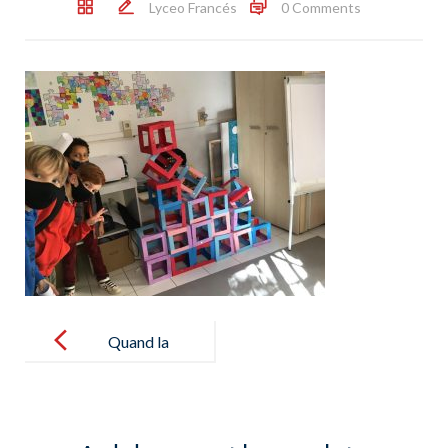
Lyceo Francés
0 Comments
Post
navigation
Quand la
géométrie se
mêle à l’Art !
¡Cuando la