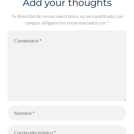
Add your thoughts
geometría se
mezcla con el
Tu dirección de correo electrónico no será publicada.
Los
campos obligatorios están marcados con
*
arte!