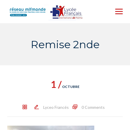
Skip
to
content
Remise 2nde
1 /
OCTUBRE
Lyceo Francés
0 Comments