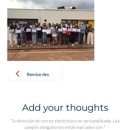
Post
navigation
Remise des
certificats:
École
Ambassadrice
Add your thoughts
du Parlement
Européen –
Tu dirección de correo electrónico no será publicada.
Los
campos obligatorios están marcados con
*
Entrega de los