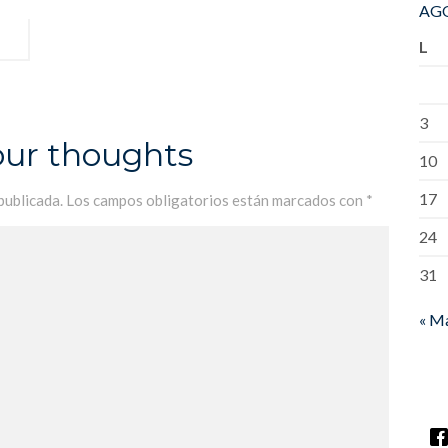
AGO
L
3
our thoughts
10
17
publicada.
Los campos obligatorios están marcados con
*
24
31
« M