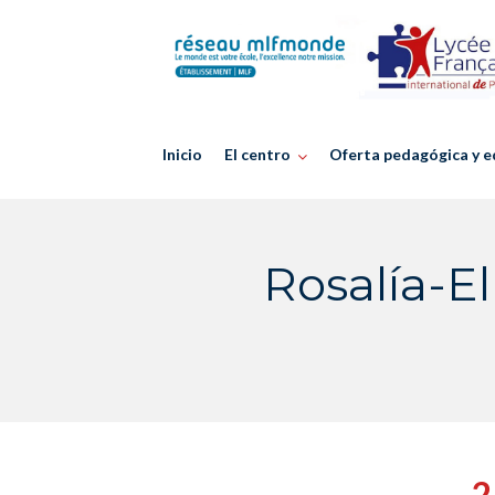
Skip
to
content
Inicio
El centro
Oferta pedagógica y e
Rosalía-El
2