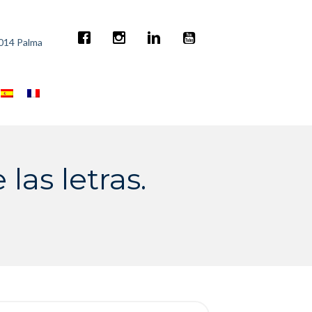
7014 Palma
las letras.
rch