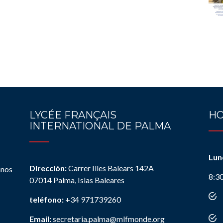
LYCÉE FRANÇAIS
HO
INTERNATIONAL DE PALMA
Lun
Dirección:
Carrer Illes Balears 142A
anos
8:3
07014 Palma, Islas Baleares
teléfono:
+34 971739260
Email:
secretaria.palma@mlfmonde.org