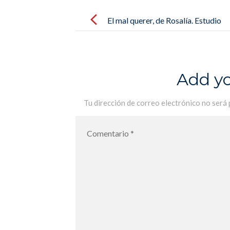
Post
navigation
El mal querer, de Rosalía. Estudio
de las canciones por los alumnos
de 1ère. Lycée Français MLF de
Palma
Add y
Tu dirección de correo electrónico no será 