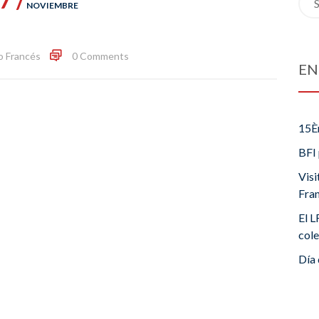
NOVIEMBRE
for:
o Francés
0 Comments
EN
15È
BFI 
Visi
Fra
El L
cole
Día 