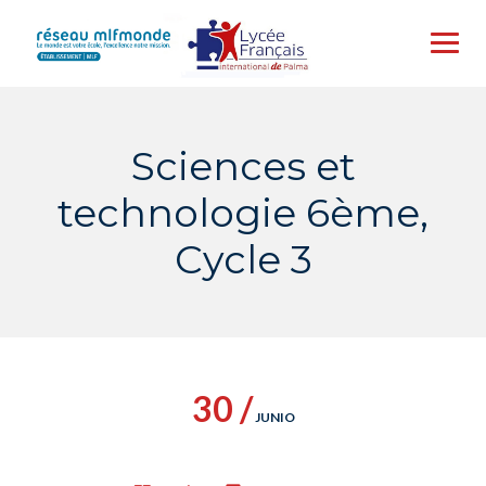
Skip
to
content
Sciences et
technologie 6ème,
Cycle 3
30 /
JUNIO