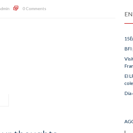
admin
0 Comments
EN
15È
BFI 
Visi
Fra
El L
cole
Día 
AGO
L