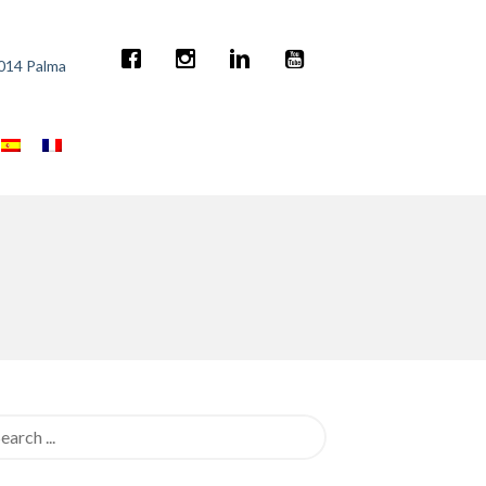
7014 Palma
rch