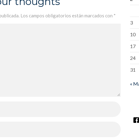
our thoughts
publicada.
Los campos obligatorios están marcados con
*
3
10
17
24
31
« M