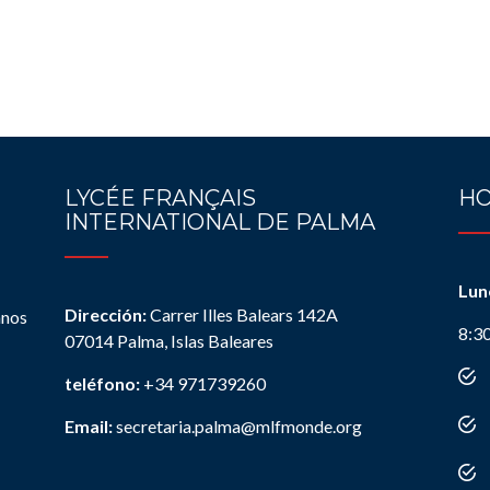
LYCÉE FRANÇAIS
HO
INTERNATIONAL DE PALMA
Lun
Dirección:
Carrer Illes Balears 142A
anos
8:3
07014 Palma, Islas Baleares
teléfono:
+34 971739260
Email:
secretaria.palma@mlfmonde.org