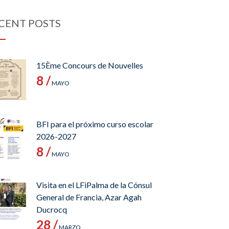
CENT POSTS
15Ème Concours de Nouvelles
8 /
MAYO
BFI para el próximo curso escolar
2026-2027
8 /
MAYO
Visita en el LFiPalma de la Cónsul
General de Francia, Azar Agah
Ducrocq
28 /
MARZO