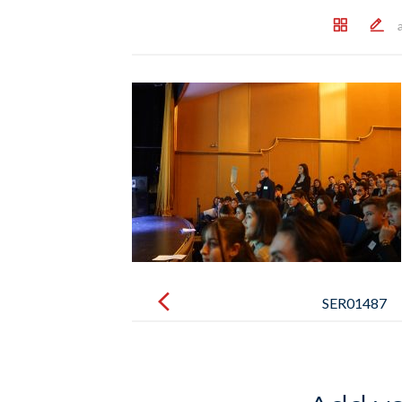
Post
navigation
SER01487