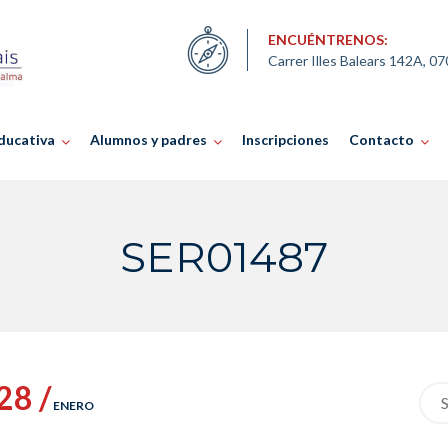
ENCUÉNTRENOS:
Carrer Illes Balears 142A, 0
ducativa
Alumnos y padres
Inscripciones
Contacto
SER01487
28 /
Sea
ENERO
for: