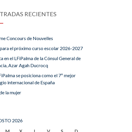
TRADAS RECIENTES
me Concours de Nouvelles
para el próximo curso escolar 2026-2027
ta en el LFiPalma de la Cónsul General de
ncia, Azar Agah Ducrocq
FiPalma se posiciona como el 7º mejor
gio internacional de España
de la mujer
STO 2026
M
X
J
V
S
D