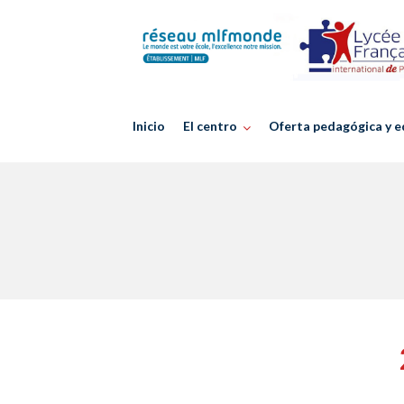
Skip
to
content
Inicio
El centro
Oferta pedagógica y e