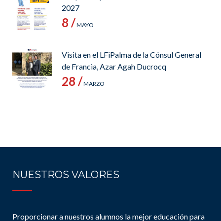
2027
8 /
MAYO
Visita en el LFiPalma de la Cónsul General
de Francia, Azar Agah Ducrocq
28 /
MARZO
NUESTROS VALORES
Proporcionar a nuestros alumnos la mejor educación para