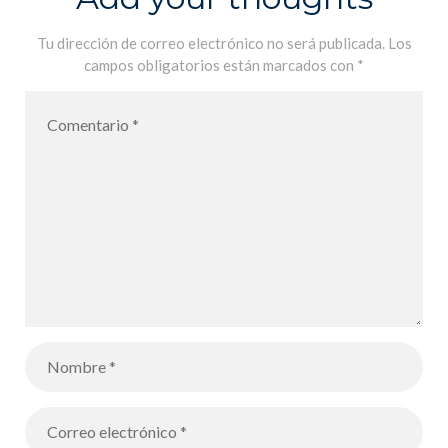
Salida al
Arqueódromo
Tu dirección de correo electrónico no será publicada.
Los
campos obligatorios están marcados con
*
para los
alumnos de
6B