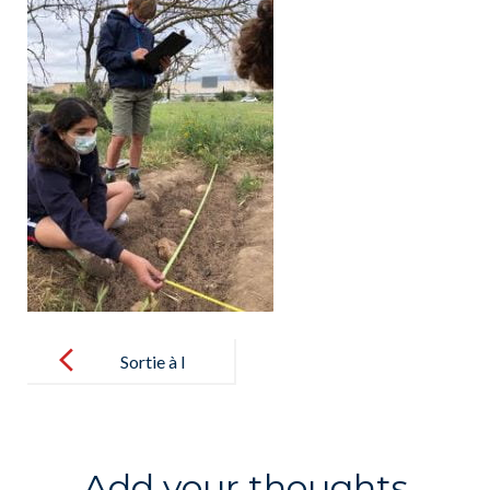
Post
navigation
Sortie à l
´Archeodrom
e pour les
élèves de 6B –
Add your thoughts