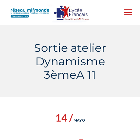
Skip
to
content
Sortie atelier
Dynamisme
3èmeA 11
14 /
MAYO