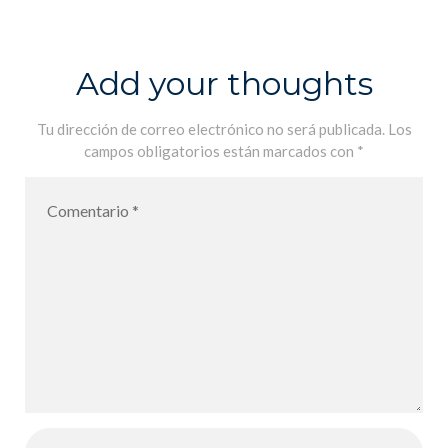
visite des
élèves de 3A
afin d´y
Add your thoughts
réaliser un
atelier d´arts
Tu dirección de correo electrónico no será publicada.
Los
campos obligatorios están marcados con
*
sur le
dynamisme/C
aixaforum:
visita de los
alumnos de
3A para
realizar un
taller de arte
sobre el