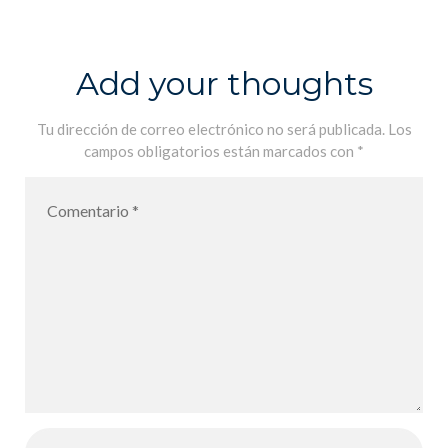
à l´honneur au
LFiP –
Nuestros
Add your thoughts
pasantes
honrados en el
Tu dirección de correo electrónico no será publicada.
Los
campos obligatorios están marcados con
*
LFiP