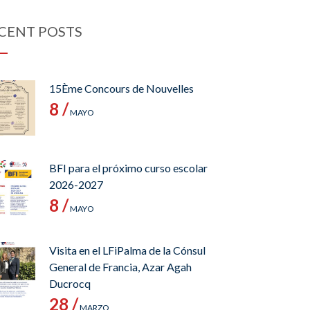
CENT POSTS
15Ème Concours de Nouvelles
8 /
MAYO
BFI para el próximo curso escolar
2026-2027
8 /
MAYO
Visita en el LFiPalma de la Cónsul
General de Francia, Azar Agah
Ducrocq
28 /
MARZO