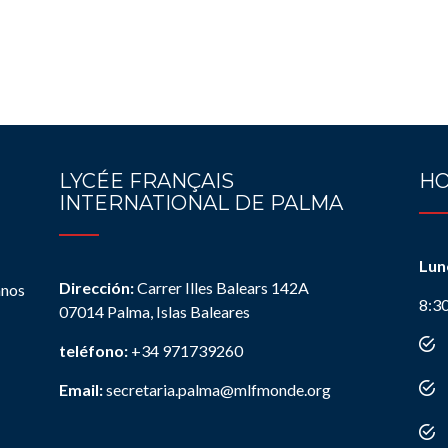
LYCÉE FRANÇAIS
HO
INTERNATIONAL DE PALMA
Lun
Dirección:
Carrer Illes Balears 142A
anos
8:3
07014 Palma, Islas Baleares
teléfono:
+34 971739260
Email:
secretaria.palma@mlfmonde.org