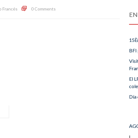
o Francés
0 Comments
EN
15È
BFI 
Visi
Fra
El L
cole
Día 
AGO
L