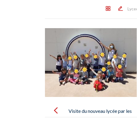
Lyce
Post
navigation
Visite du nouveau lycée par les
élèves de GS – Visita de los
alumnos de GS al nuevo colegio