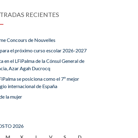
TRADAS RECIENTES
me Concours de Nouvelles
para el próximo curso escolar 2026-2027
ta en el LFiPalma de la Cónsul General de
ncia, Azar Agah Ducrocq
FiPalma se posiciona como el 7º mejor
gio internacional de España
de la mujer
STO 2026
M
X
J
V
S
D