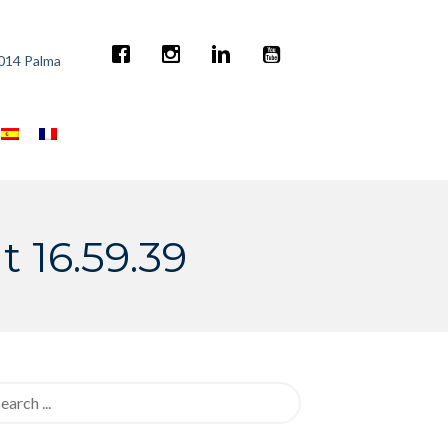
7014 Palma
 16.59.39
rch