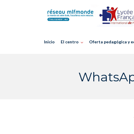
Skip
to
content
Inicio
El centro
Oferta pedagógica y e
WhatsApp