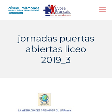
Skip
to
content
jornadas puertas
abiertas liceo
2019_3