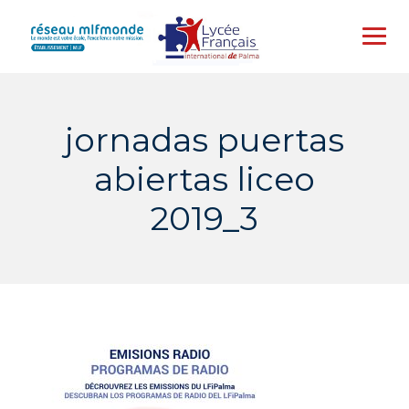
Skip
to
content
jornadas puertas
abiertas liceo
2019_3