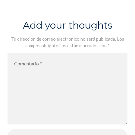
Lycée Français
International
de Palma pour
Add your thoughts
l´année
scolaire 2021-
Tu dirección de correo electrónico no será publicada.
Los
campos obligatorios están marcados con
*
2022 – De
vuelta al Liceo
Francés
International
de Palma para
el año escolar
2021-2022