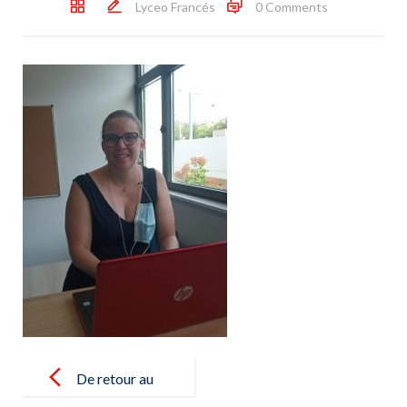
Lyceo Francés
0 Comments
Post
navigation
De retour au