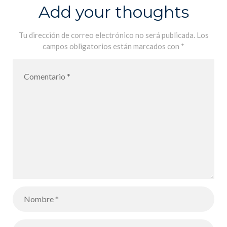
2022 – Yendo
Add your thoughts
hacia al curso
escolar 2021-
Tu dirección de correo electrónico no será publicada.
Los
campos obligatorios están marcados con
*
2022