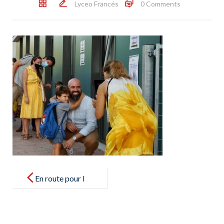
Lyceo Francés
0 Comments
Post
navigation
En route pour l
´année
scolaire 2021-