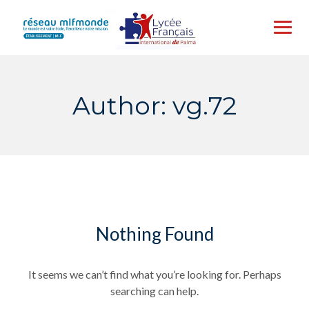
Skip
to
content
Author: vg.72
Nothing Found
It seems we can’t find what you’re looking for. Perhaps
searching can help.