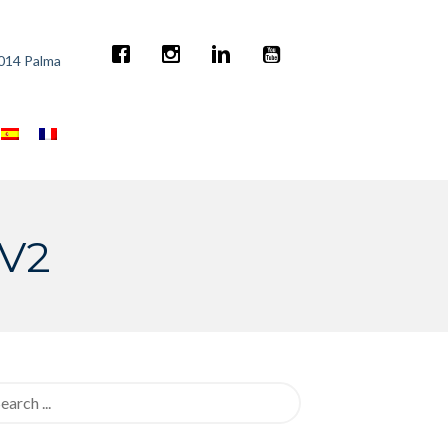
7014 Palma
 V2
rch