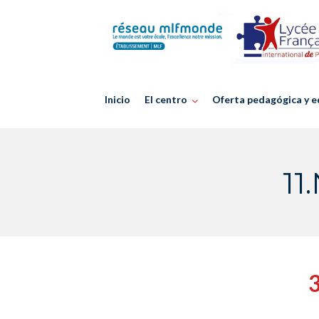
Skip
to
content
Inicio
El centro
Oferta pedagógica y e
11
3