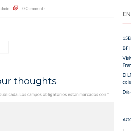
admin
0 Comments
EN
15È
BFI 
Visi
Fra
El L
our thoughts
cole
Día 
publicada.
Los campos obligatorios están marcados con
*
AGO
L