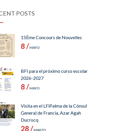
CENT POSTS
15Ème Concours de Nouvelles
8 /
MAYO
BFI para el próximo curso escolar
2026-2027
8 /
MAYO
Visita en el LFiPalma de la Cónsul
General de Francia, Azar Agah
Ducrocq
28 /
MARZO