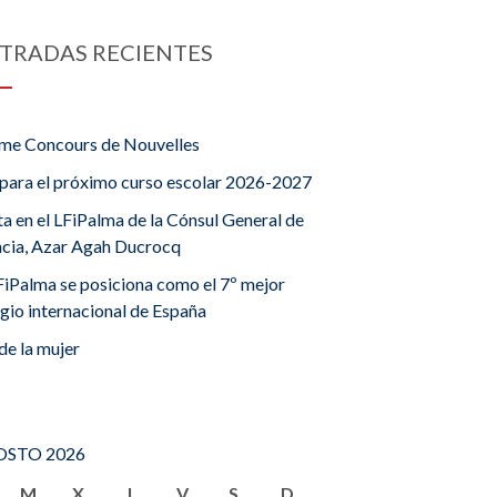
TRADAS RECIENTES
me Concours de Nouvelles
para el próximo curso escolar 2026-2027
ta en el LFiPalma de la Cónsul General de
ncia, Azar Agah Ducrocq
FiPalma se posiciona como el 7º mejor
gio internacional de España
de la mujer
STO 2026
M
X
J
V
S
D