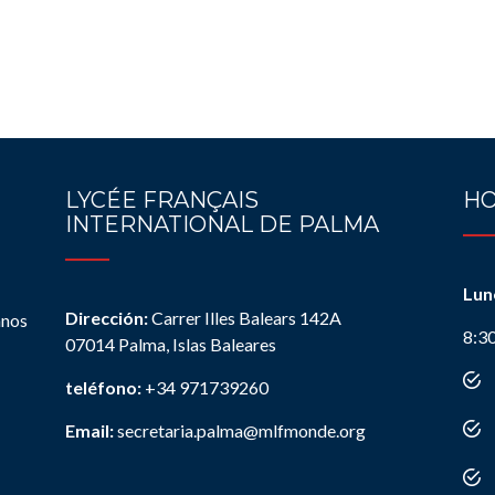
LYCÉE FRANÇAIS
HO
INTERNATIONAL DE PALMA
Lun
Dirección:
Carrer Illes Balears 142A
anos
8:3
07014 Palma, Islas Baleares
teléfono:
+34 971739260
Email:
secretaria.palma@mlfmonde.org